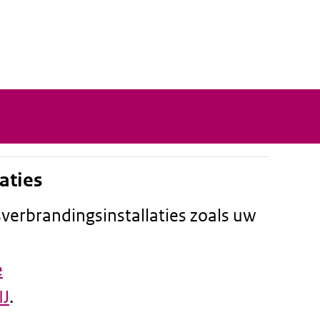
aties
sverbrandingsinstallaties zoals uw
e
IJ
.