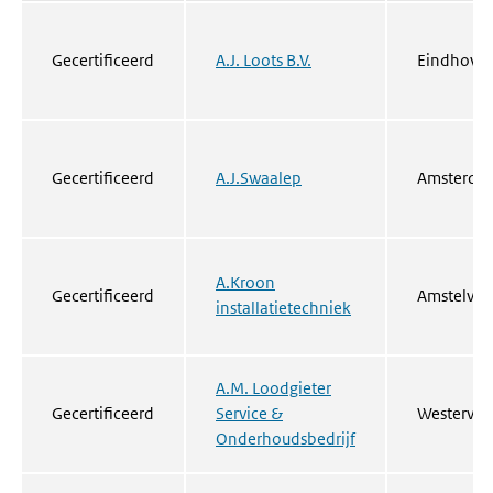
Gecertificeerd
A.J. Loots B.V.
Eindhove
Gecertificeerd
A.J.Swaalep
Amsterda
A.Kroon
Gecertificeerd
Amstelve
installatietechniek
A.M. Loodgieter
Gecertificeerd
Service &
Westervoo
Onderhoudsbedrijf